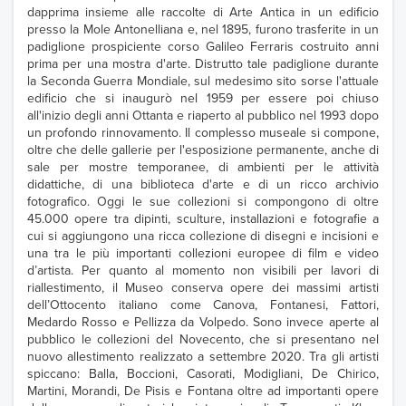
dapprima insieme alle raccolte di Arte Antica in un edificio
presso la Mole Antonelliana e, nel 1895, furono trasferite in un
padiglione prospiciente corso Galileo Ferraris costruito anni
prima per una mostra d'arte. Distrutto tale padiglione durante
la Seconda Guerra Mondiale, sul medesimo sito sorse l'attuale
edificio che si inaugurò nel 1959 per essere poi chiuso
all'inizio degli anni Ottanta e riaperto al pubblico nel 1993 dopo
un profondo rinnovamento. Il complesso museale si compone,
oltre che delle gallerie per l'esposizione permanente, anche di
sale per mostre temporanee, di ambienti per le attività
didattiche, di una biblioteca d'arte e di un ricco archivio
fotografico. Oggi le sue collezioni si compongono di oltre
45.000 opere tra dipinti, sculture, installazioni e fotografie a
cui si aggiungono una ricca collezione di disegni e incisioni e
una tra le più importanti collezioni europee di film e video
d’artista. Per quanto al momento non visibili per lavori di
riallestimento, il Museo conserva opere dei massimi artisti
dell’Ottocento italiano come Canova, Fontanesi, Fattori,
Medardo Rosso e Pellizza da Volpedo. Sono invece aperte al
pubblico le collezioni del Novecento, che si presentano nel
nuovo allestimento realizzato a settembre 2020. Tra gli artisti
spiccano: Balla, Boccioni, Casorati, Modigliani, De Chirico,
Martini, Morandi, De Pisis e Fontana oltre ad importanti opere