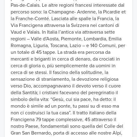
Pas-de-Calais. Le altre regioni francesi interessate dal
percorso sono: la Champagne- Ardenne, la Picardie et
la Franche-Comté. Lasciata alle spalle la Francia, la
Via Francigena attraversa la Svizzera nei cantoni di
Vaud e Valais. In Italia l’antica via attraversa sette
regioni – Valle d’Aosta, Piemonte, Lombardia, Emilia
Romagna, Liguria, Toscana, Lazio – e 140 Comuni, per
un totale di 45 tappe. La strada era percorsa da
mercanti e briganti in cerca di denaro, da crociati in
cerca di gloria o, più semplicemente da uomini in
cerca di se stessi. Il fascino della solitudine, la
sensazione di straniamento, la devozione religiosa
verso Dio, accompagnavano il devoto verso il cuore
della Santità; i cristiani facevano del peregrinatio il
simbolo della vita: “Gesù, cui sia pace, ha detto: il
mondo è simile ad un ponte, tu passi su di esso ma
non ci costruisci la tua casa”. Il tratto italiano della
Francigena 79 tappe complessive, 45 attraverso il
nostro Paese, fondamentali sono quella del Colle del
Gran San Bernardo, porta di accesso alle nostre Alpi,