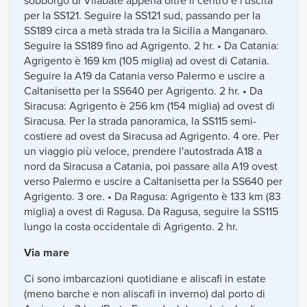
sobborgo di Vilabate appena oltre il centro e l'uscita
per la SS121. Seguire la SS121 sud, passando per la
SS189 circa a metà strada tra la Sicilia a Manganaro.
Seguire la SS189 fino ad Agrigento. 2 hr. • Da Catania:
Agrigento è 169 km (105 miglia) ad ovest di Catania.
Seguire la A19 da Catania verso Palermo e uscire a
Caltanisetta per la SS640 per Agrigento. 2 hr. • Da
Siracusa: Agrigento è 256 km (154 miglia) ad ovest di
Siracusa. Per la strada panoramica, la SS115 semi-
costiere ad ovest da Siracusa ad Agrigento. 4 ore. Per
un viaggio più veloce, prendere l'autostrada A18 a
nord da Siracusa a Catania, poi passare alla A19 ovest
verso Palermo e uscire a Caltanisetta per la SS640 per
Agrigento. 3 ore. • Da Ragusa: Agrigento è 133 km (83
miglia) a ovest di Ragusa. Da Ragusa, seguire la SS115
lungo la costa occidentale di Agrigento. 2 hr.
Via mare
Ci sono imbarcazioni quotidiane e aliscafi in estate
(meno barche e non aliscafi in inverno) dal porto di