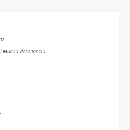
ra
l Museo del silenzio
e
Pernottamento