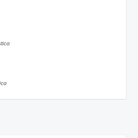
tica
ica