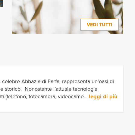
VEDI TUTTI
VEDI TUTTI
iù celebre Abbazia di Farfa, rappresenta un’oasi di
e storico. Nonostante l’attuale tecnologia
ati (telefono, fotocamera, videocame...
leggi di più