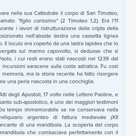
ervare nella sua Cattedrale il corpo di San Timoteo,
hiamato
"figlio carissimo"
(2 Timoteo 1,2). Era l'11
nte i lavori di ristrutturazione della cripta della
osizionato nell'abside destra una cassetta lignea
Il loculo era coperto da una lastra lapidea che lo
a vergata sul marmo capovolto, si dedusse che si
olo, i cui resti erano stati nascosti nel 1239 dal
 incursioni saracene sulla costa adriatica. Fu così
a memoria, ma la storia recente ha fatto risorgere
me una perla nascosta in una conchiglia.
ti degli Apostoli, 17 volte nelle Lettere Paoline, e
o santo sub-apostolico, è uno dei maggiori testimoni
i. Da tempo immemorabile se ne conservava nella
eliquiario argenteo di fattura medievale
(XII
ancante di una mandibola. La scoperta del corpo
mandibola che combaciava perfettamente con il