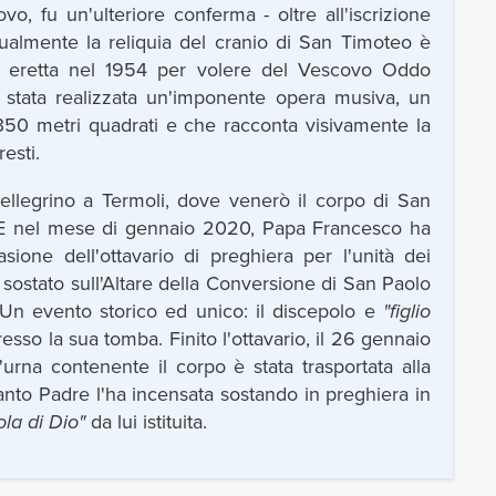
o, fu un'ulteriore conferma - oltre all'iscrizione
ttualmente la reliquia del cranio di San Timoteo è
ed eretta nel 1954 per volere del Vescovo Oddo
 stata realizzata un'imponente opera musiva, un
50 metri quadrati e che racconta visivamente la
esti.
ellegrino a Termoli, dove venerò il corpo di San
a. E nel mese di gennaio 2020, Papa Francesco ha
ione dell'ottavario di preghiera per l'unità dei
a sostato sull'Altare della Conversione di San Paolo
 Un evento storico ed unico: il discepolo e
"figlio
esso la sua tomba. Finito l'ottavario, il 26 gennaio
urna contenente il corpo è stata trasportata alla
Santo Padre l'ha incensata sostando in preghiera in
la di Dio"
da lui istituita.