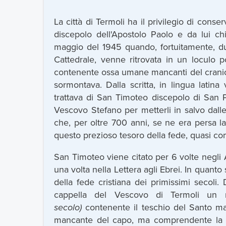
La città di Termoli ha il privilegio di cons
discepolo dell'Apostolo Paolo e da lui c
maggio del 1945 quando, fortuitamente, dura
Cattedrale, venne ritrovata in un loculo p
contenente ossa umane mancanti del cranio. 
sormontava. Dalla scritta, in lingua latin
trattava di San Timoteo discepolo di San Pa
Vescovo Stefano per metterli in salvo dalle
che, per oltre 700 anni, se ne era persa l
questo prezioso tesoro della fede, quasi co
San Timoteo viene citato per 6 volte negli At
una volta nella Lettera agli Ebrei. In quant
della fede cristiana dei primissimi secol
cappella del Vescovo di Termoli un r
secolo)
contenente il teschio del Santo m
mancante del capo, ma comprendente la 