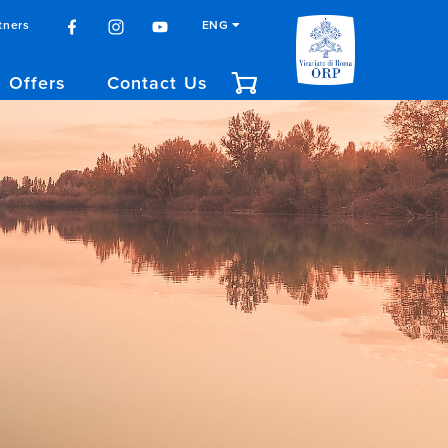
tners
ENG
Offers
Contact Us