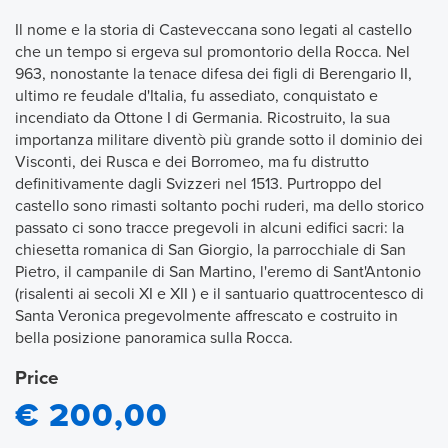
Il nome e la storia di Casteveccana sono legati al castello
che un tempo si ergeva sul pro­montorio della Rocca. Nel
963, nonostante la tenace difesa dei figli di Berengario II,
ultimo re feudale d'Italia, fu assediato, conquistato e
incendiato da Ottone I di Germania. Ricostruito, la sua
importanza militare diventò più grande sotto il domi­nio dei
Visconti, dei Rusca e dei Borromeo, ma fu distrutto
definitivamente dagli Svizzeri nel 1513. Purtroppo del
castello sono rimasti soltanto pochi ruderi, ma dello storico
passato ci sono tracce pregevoli in alcuni edifici sacri: la
chiesetta romanica di San Giorgio, la parrocchiale di San
Pietro, il campanile di San Martino, l'eremo di Sant'Antonio
(risalenti ai secoli XI e XII ) e il santuario quattrocentesco di
Santa Veronica pregevolmente affrescato e costruito in
bella posizione panoramica sulla Rocca.
Price
€ 200,00