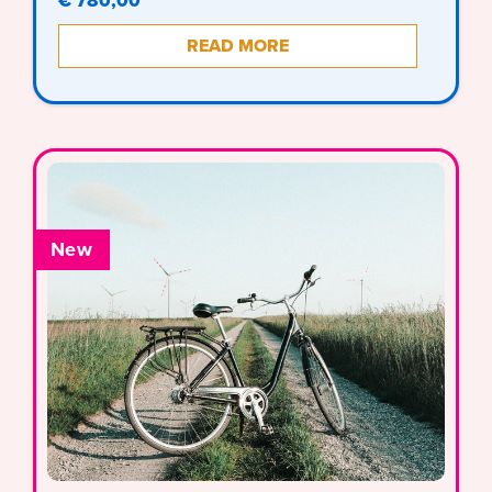
€ 780,00
READ MORE
New