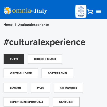
Home
|
#culturalexperience
#culturalexperience
TUTTI
CHIESE E MUSEI
VISITE GUIDATE
SOTTERRANEI
BORGHI
PASS
CITTÀDARTE
ESPERIENZE SPIRITUALI
SANTUARI